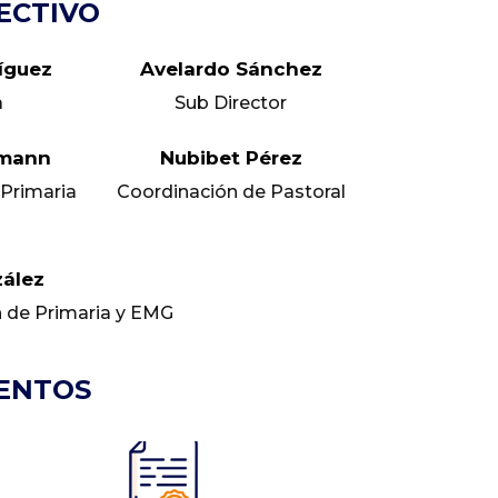
ECTIVO
íguez
Avelardo Sánchez
a
Sub Director
hmann
Nubibet Pérez
Primaria
Coordinación de Pastoral
zález
 de Primaria y EMG
ENTOS