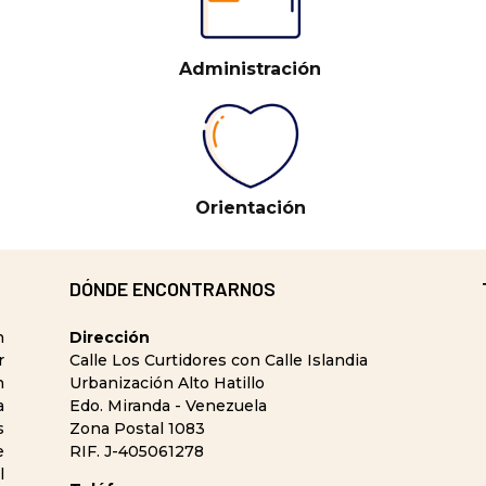
Administración
Orientación
DÓNDE ENCONTRARNOS
n
Dirección
r
Calle Los Curtidores con Calle Islandia
n
Urbanización Alto Hatillo
a
Edo. Miranda - Venezuela
s
Zona Postal 1083
e
RIF. J-405061278
l