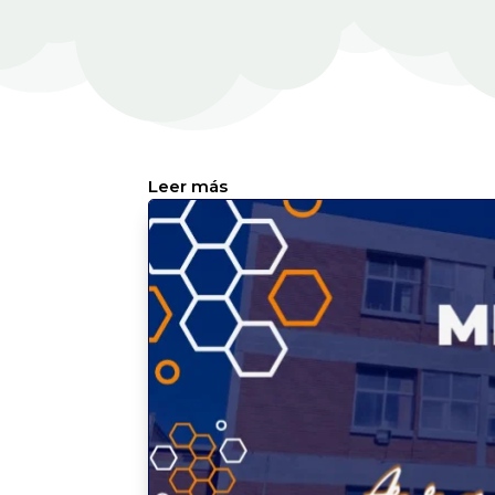
:
Leer más
Mensaje
Claret
Nro.
847